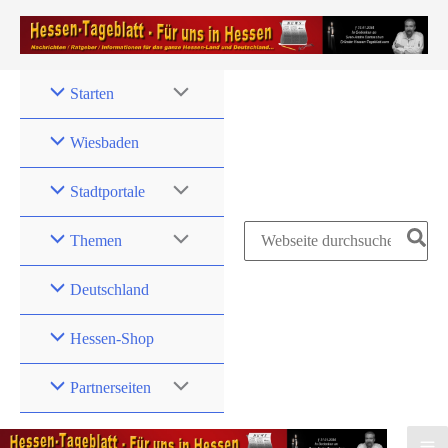
Zum
Inhalt
springen
Starten
Wiesbaden
Stadtportale
Search
Themen
for:
Deutschland
Hessen-Shop
Partnerseiten