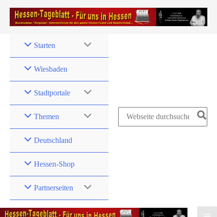
Zum
Inhalt
springen
Starten
Wiesbaden
Stadtportale
Search
Themen
for:
Deutschland
Hessen-Shop
Partnerseiten