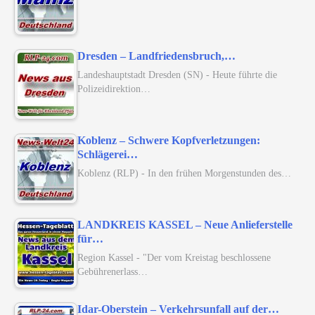
Dresden – Landfriedensbruch,…
Landeshauptstadt Dresden (SN) - Heute führte die
Polizeidirektion…
Koblenz – Schwere Kopfverletzungen:
Schlägerei…
Koblenz (RLP) - In den frühen Morgenstunden des…
LANDKREIS KASSEL – Neue Anlieferstelle
für…
Region Kassel - "Der vom Kreistag beschlossene
Gebührenerlass…
Idar-Oberstein – Verkehrsunfall auf der…