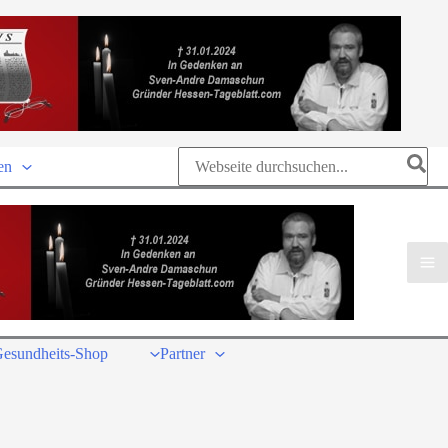
Search
en
for:
esundheits-Shop
Partner