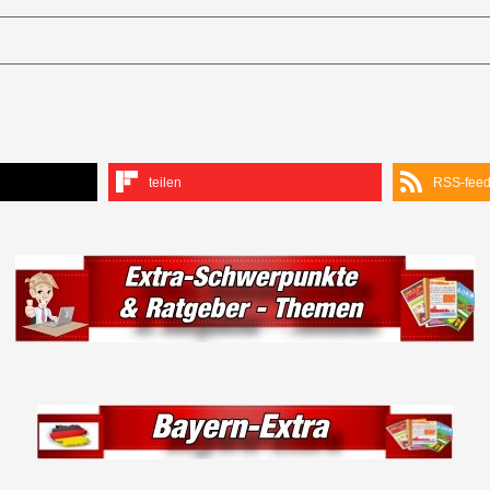
teilen
RSS-fee