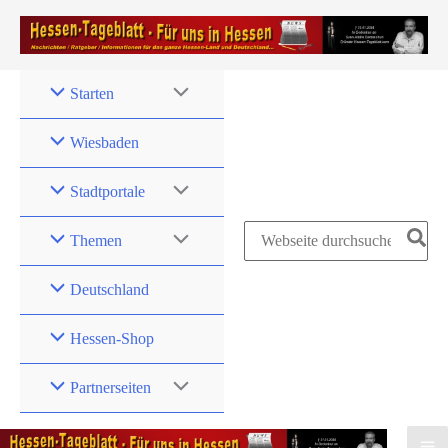
Zum
Inhalt
springen
Starten
Wiesbaden
Stadtportale
Search
Themen
for:
Deutschland
Hessen-Shop
Partnerseiten