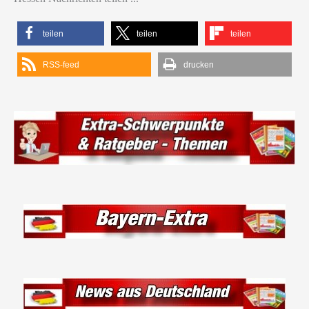
teilen
teilen
teilen
RSS-feed
drucken