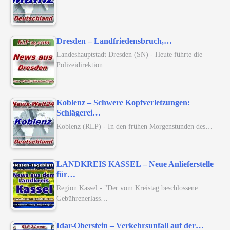
Dresden – Landfriedensbruch,…
Landeshauptstadt Dresden (SN) - Heute führte die
Polizeidirektion…
Koblenz – Schwere Kopfverletzungen:
Schlägerei…
Koblenz (RLP) - In den frühen Morgenstunden des…
LANDKREIS KASSEL – Neue Anlieferstelle
für…
Region Kassel - "Der vom Kreistag beschlossene
Gebührenerlass…
Idar-Oberstein – Verkehrsunfall auf der…