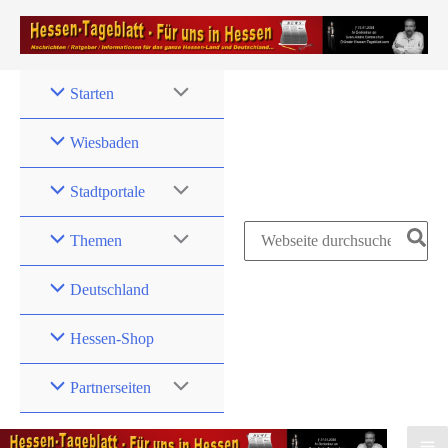
Zum
Inhalt
springen
Starten
Wiesbaden
Stadtportale
Search
Themen
for:
Deutschland
Hessen-Shop
Partnerseiten