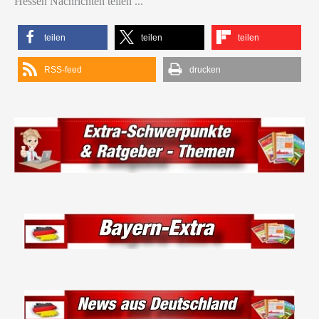
Hessen Nachrichten teilen ...
teilen
teilen
teilen
RSS-feed
drucken