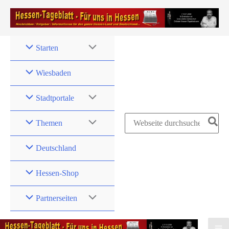
Zum
Inhalt
springen
Starten
Wiesbaden
Stadtportale
Search
Themen
for:
Deutschland
Hessen-Shop
Partnerseiten