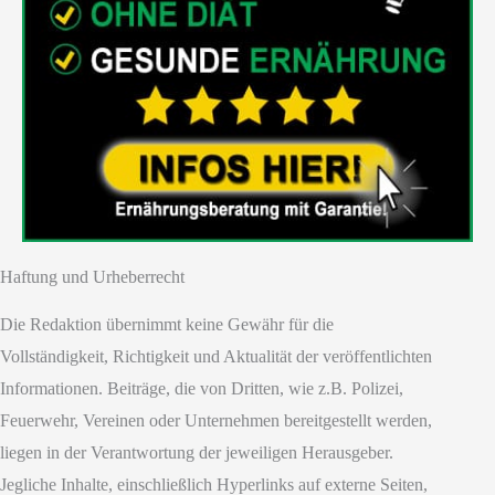
Haftung und Urheberrecht
Die Redaktion übernimmt keine Gewähr für die
Vollständigkeit, Richtigkeit und Aktualität der veröffentlichten
Informationen. Beiträge, die von Dritten, wie z.B. Polizei,
Feuerwehr, Vereinen oder Unternehmen bereitgestellt werden,
liegen in der Verantwortung der jeweiligen Herausgeber.
Jegliche Inhalte, einschließlich Hyperlinks auf externe Seiten,