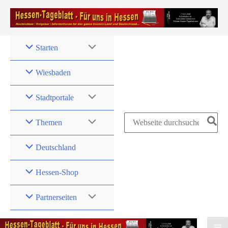
Zum
Inhalt
springen
Starten
Wiesbaden
Stadtportale
Search
Themen
for:
Deutschland
Hessen-Shop
Partnerseiten