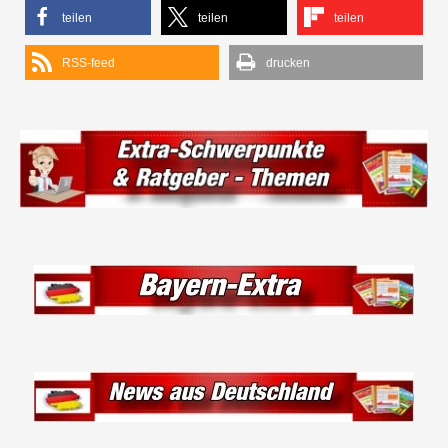
teilen
teilen
teilen
RSS-feed
drucken