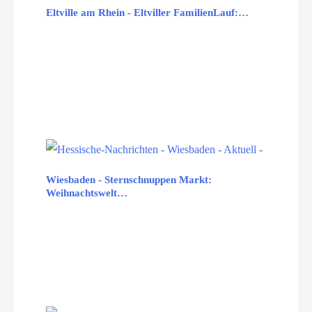
Eltville am Rhein - Eltviller FamilienLauf:…
Wiesbaden - Sternschnuppen Markt:
Weihnachtswelt…