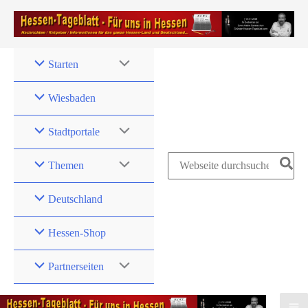
Zum
Inhalt
springen
Starten
Wiesbaden
Stadtportale
Search
Themen
for:
Deutschland
Hessen-Shop
Partnerseiten