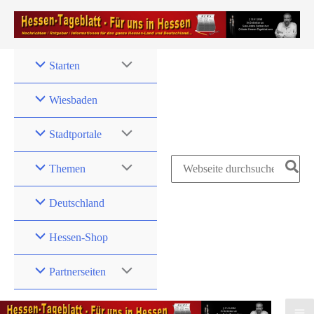
Zum
Inhalt
springen
Starten
Wiesbaden
Stadtportale
Search
Themen
for:
Deutschland
Hessen-Shop
Partnerseiten