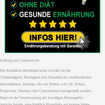
Haftung und Urheberrecht
Die Redaktion übernimmt keine Gewähr für die
Vollständigkeit, Richtigkeit und Aktualität der veröffentlichten
Informationen. Beiträge, die von Dritten, wie z.B. Polizei,
Feuerwehr, Vereinen oder Unternehmen bereitgestellt werden,
liegen in der Verantwortung der jeweiligen Herausgeber.
Jegliche Inhalte, einschließlich Hyperlinks auf externe Seiten,