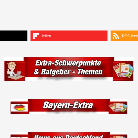
teilen
RSS-fee