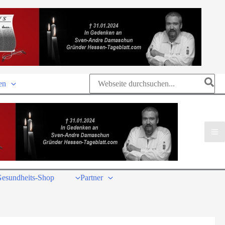
Search
en
for:
esundheits-Shop
Partner