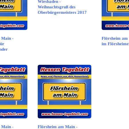
Wiesbaden -
Weihnachtsgruß des
Oberbürgermeisters 2017
 Main -
Flörsheim am 
für
im Flörsheime
nder
 Main -
Flörsheim am Main -