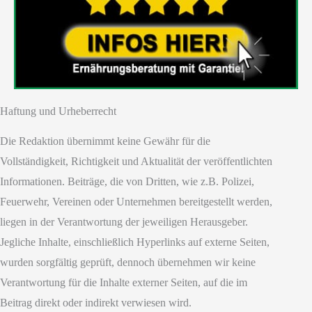
Haftung und Urheberrecht
Die Redaktion übernimmt keine Gewähr für die
Vollständigkeit, Richtigkeit und Aktualität der veröffentlichten
Informationen. Beiträge, die von Dritten, wie z.B. Polizei,
Feuerwehr, Vereinen oder Unternehmen bereitgestellt werden,
liegen in der Verantwortung der jeweiligen Herausgeber.
Jegliche Inhalte, einschließlich Hyperlinks auf externe Seiten,
wurden sorgfältig geprüft, dennoch übernehmen wir keine
Verantwortung für die Inhalte externer Seiten, auf die im
Beitrag direkt oder indirekt verwiesen wird.