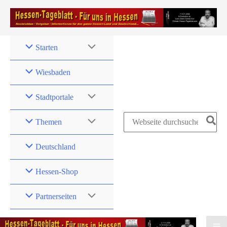
Zum
Inhalt
springen
Starten
Wiesbaden
Stadtportale
Search
Themen
for:
Deutschland
Hessen-Shop
Partnerseiten