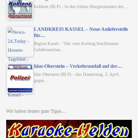
Koblenz (RLP) - In den frühen Morgenstunden des…
LANDKREIS KASSEL – Neue Anlieferstelle
für…
Region Kassel - "Der vom Kreistag beschlossene
Gebührenerlass…
Idar-Oberstein – Verkehrsunfall auf der…
Idar-Oberstein (RLP) - Am Donnerstag, 2. April,
gegen…
Wir haben immer gute Tipps…