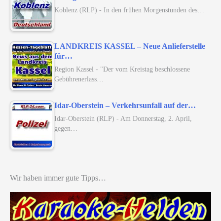
Koblenz (RLP) - In den frühen Morgenstunden des…
LANDKREIS KASSEL – Neue Anlieferstelle
für…
Region Kassel - "Der vom Kreistag beschlossene
Gebührenerlass…
Idar-Oberstein – Verkehrsunfall auf der…
Idar-Oberstein (RLP) - Am Donnerstag, 2. April,
gegen…
Wir haben immer gute Tipps…