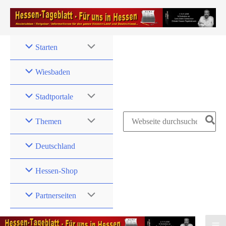
Zum
Inhalt
springen
Starten
Wiesbaden
Stadtportale
Search
Themen
for:
Deutschland
Hessen-Shop
Partnerseiten