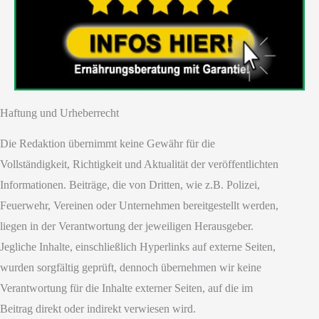
Haftung und Urheberrecht
Die Redaktion übernimmt keine Gewähr für die
Vollständigkeit, Richtigkeit und Aktualität der veröffentlichten
Informationen. Beiträge, die von Dritten, wie z.B. Polizei,
Feuerwehr, Vereinen oder Unternehmen bereitgestellt werden,
liegen in der Verantwortung der jeweiligen Herausgeber.
Jegliche Inhalte, einschließlich Hyperlinks auf externe Seiten,
wurden sorgfältig geprüft, dennoch übernehmen wir keine
Verantwortung für die Inhalte externer Seiten, auf die im
Beitrag direkt oder indirekt verwiesen wird.