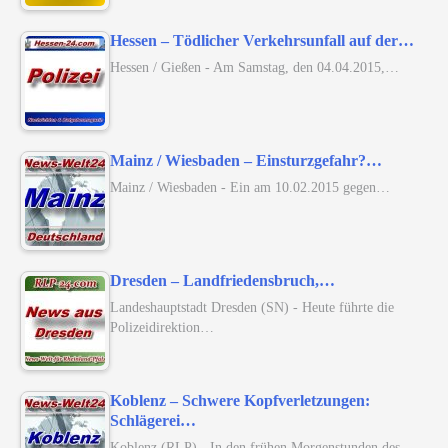
Hessen – Tödlicher Verkehrsunfall auf der…
Hessen / Gießen - Am Samstag, den 04.04.2015,…
Mainz / Wiesbaden – Einsturzgefahr?…
Mainz / Wiesbaden - Ein am 10.02.2015 gegen…
Dresden – Landfriedensbruch,…
Landeshauptstadt Dresden (SN) - Heute führte die
Polizeidirektion…
Koblenz – Schwere Kopfverletzungen:
Schlägerei…
Koblenz (RLP) - In den frühen Morgenstunden des…