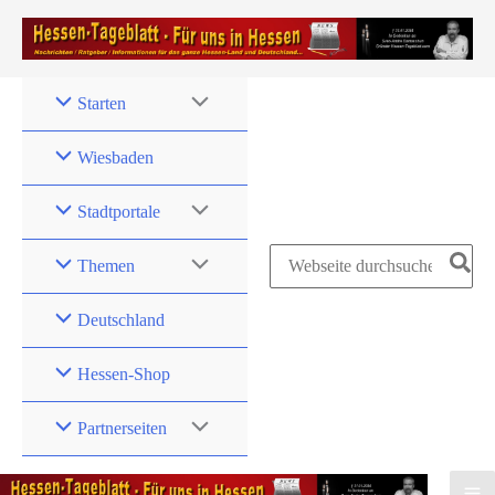
Zum
Inhalt
springen
Starten
Wiesbaden
Stadtportale
Search
Themen
for:
Deutschland
Hessen-Shop
Partnerseiten