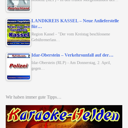
LANDKREIS KASSEL – Neue Anlieferstelle
für…
Region Kassel - "Der vom Kreistag beschlossene
Gebührenerlass…
Idar-Oberstein – Verkehrsunfall auf der…
Idar-Oberstein (RLP) - Am Donnerstag, 2. April,
gegen…
Wir haben immer gute Tipps…