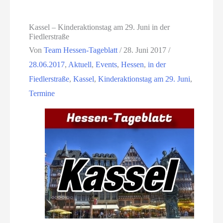
Kassel – Kinderaktionstag am 29. Juni in der
Fiedlerstraße
Von
Team Hessen-Tageblatt
/
28. Juni 2017
/
28.06.2017
,
Aktuell
,
Events
,
Hessen
,
in der
Fiedlerstraße
,
Kassel
,
Kinderaktionstag am 29. Juni
,
Termine