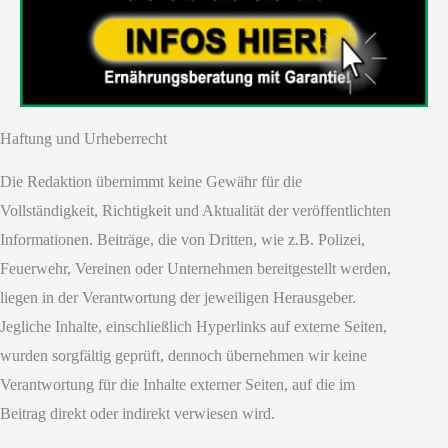
Haftung und Urheberrecht
Die Redaktion übernimmt keine Gewähr für die
Vollständigkeit, Richtigkeit und Aktualität der veröffentlichten
Informationen. Beiträge, die von Dritten, wie z.B. Polizei,
Feuerwehr, Vereinen oder Unternehmen bereitgestellt werden,
liegen in der Verantwortung der jeweiligen Herausgeber.
Jegliche Inhalte, einschließlich Hyperlinks auf externe Seiten,
wurden sorgfältig geprüft, dennoch übernehmen wir keine
Verantwortung für die Inhalte externer Seiten, auf die im
Beitrag direkt oder indirekt verwiesen wird.