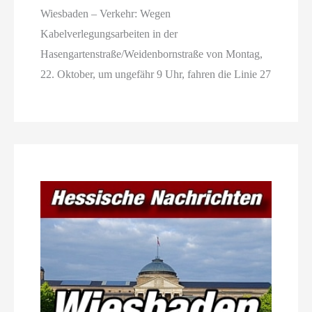
Wiesbaden – Verkehr: Wegen
Kabelverlegungsarbeiten in der
Hasengartenstraße/Weidenbornstraße von Montag,
22. Oktober, um ungefähr 9 Uhr, fahren die Linie 27