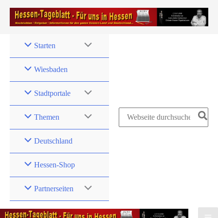
Zum
Inhalt
springen
Starten
Wiesbaden
Stadtportale
Search
Themen
for:
Deutschland
Hessen-Shop
Partnerseiten