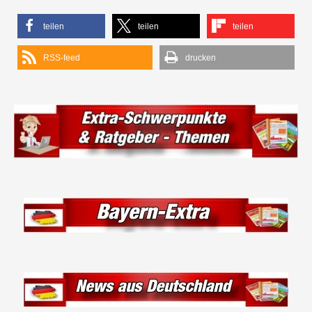
teilen
teilen
teilen
RSS-feed
drucken