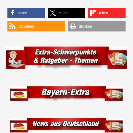
teilen
teilen
teilen
RSS-feed
drucken