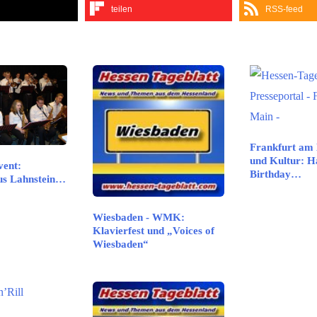
teilen
RSS-feed
Frankfurt am 
und Kultur: 
vent:
Birthday…
lus Lahnstein…
Wiesbaden - WMK:
Klavierfest und „Voices of
Wiesbaden“