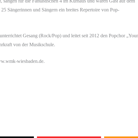
, sangen für die Fantastischen 4 im Kurhaus und waren Gast auf dem
n 25 Sängerinnen und Sängern ein breites Repertoire von Pop-
ie unterrichtet Gesang (Rock/Pop) und leitet seit 2012 den Popchor „Y
hrkraft von der Musikschule.
 www.wmk-wiesbaden.de.