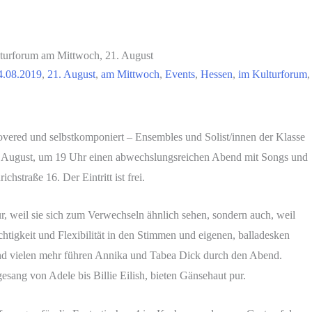
urforum am Mittwoch, 21. August
4.08.2019
,
21. August
,
am Mittwoch
,
Events
,
Hessen
,
im Kulturforum
covered und selbstkomponiert – Ensembles und Solist/innen der Klasse
1. August, um 19 Uhr einen abwechslungsreichen Abend mit Songs und
hstraße 16. Der Eintritt ist frei.
weil sie sich zum Verwechseln ähnlich sehen, sondern auch, weil
chtigkeit und Flexibilität in den Stimmen und eigenen, balladesken
d vielen mehr führen Annika und Tabea Dick durch den Abend.
esang von Adele bis Billie Eilish, bieten Gänsehaut pur.