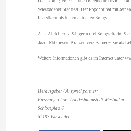
Die „Young Voices“ traten bereits für UNICEF auf
Wiesbadener Stadtfest. Der Popchor hat mit seine
Klassikern bis hin zu aktuellen Songs.
Anja Altrichter ist Sängerin und Songwriterin. S
dazu. Mit diesem Konzert verabschiedet sie als Le
Weitere Informationen gibt es im Internet unter
+++
Herausgeber / Ansprechpartner:
Pressereferat der Landeshauptstadt Wiesbaden
Schlossplatz 6
65183 Wiesbaden