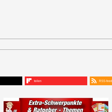
teilen
RSS-fee