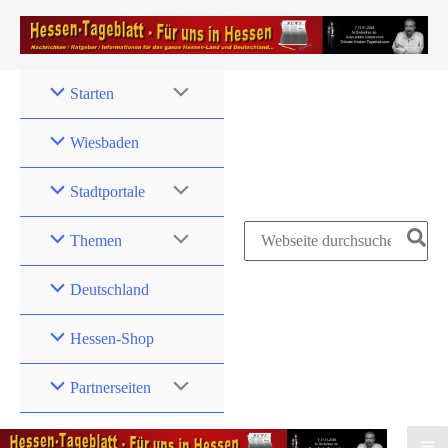
Zum
Inhalt
springen
Starten
Wiesbaden
Stadtportale
Search
Themen
for:
Deutschland
Hessen-Shop
Partnerseiten