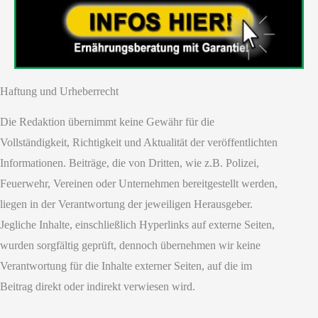
Haftung und Urheberrecht
Die Redaktion übernimmt keine Gewähr für die
Vollständigkeit, Richtigkeit und Aktualität der veröffentlichten
Informationen. Beiträge, die von Dritten, wie z.B. Polizei,
Feuerwehr, Vereinen oder Unternehmen bereitgestellt werden,
liegen in der Verantwortung der jeweiligen Herausgeber.
Jegliche Inhalte, einschließlich Hyperlinks auf externe Seiten,
wurden sorgfältig geprüft, dennoch übernehmen wir keine
Verantwortung für die Inhalte externer Seiten, auf die im
Beitrag direkt oder indirekt verwiesen wird.