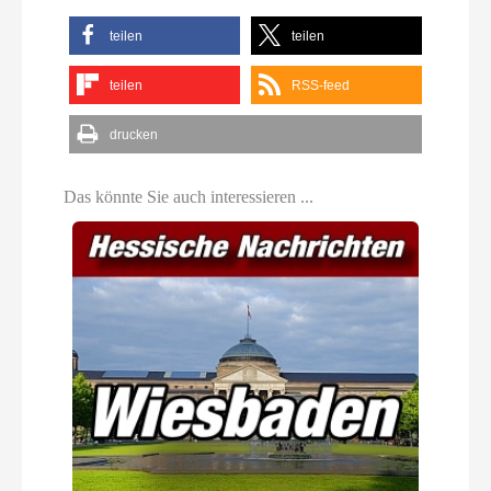
teilen
teilen
teilen
RSS-feed
drucken
Das könnte Sie auch interessieren ...