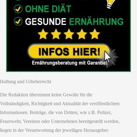
Haftung und Urheberrecht
Die Redaktion übernimmt keine Gewähr für die
Vollständigkeit, Richtigkeit und Aktualität der veröffentlichten
Informationen. Beiträge, die von Dritten, wie z.B. Polizei,
Feuerwehr, Vereinen oder Unternehmen bereitgestellt werden,
liegen in der Verantwortung der jeweiligen Herausgeber.