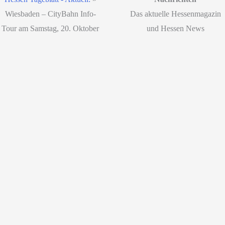
Wiesbaden – CityBahn Info-
Das aktuelle Hessenmagazin
Tour am Samstag, 20. Oktober
und Hessen News
© Korsten Media & Digital
Solutions - Hamburg
Hessen News
& Hessen
Nachrichten für Deutschland
Start
|
Datenschutz
|
Disclaimer
|
Impressum
© 2026 Hessen Tageblatt -
SEO WP Theme
by
SEO
Aktuelle News & Nachrichten
Agentur Online Marketing
aus unserer Region
Webdesign