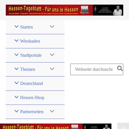
Zum
Inhalt
springen
Starten
Wiesbaden
Stadtportale
Search
Themen
for:
Deutschland
Hessen-Shop
Partnerseiten