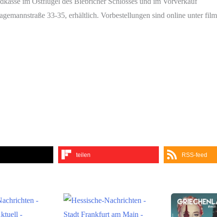
ndkasse im Ostflügel des Biebricher Schlosses und im Vorverkauf
emannstraße 33-35, erhältlich. Vorbestellungen sind online unter film
teilen
RSS-feed