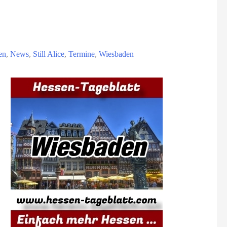
en
,
News
,
Still Alice
,
Termine
,
Wiesbaden