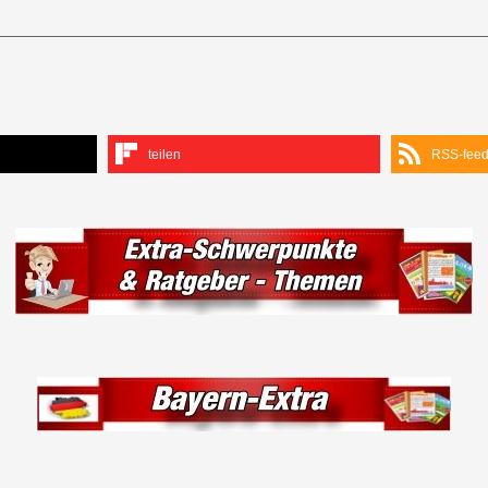
teilen
RSS-fee