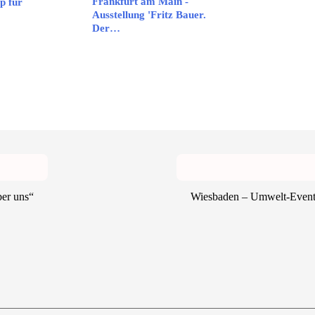
Frankfurt am Main -
p für
Ausstellung 'Fritz Bauer.
…
Der…
ber uns“
Wiesbaden – Umwelt-Event: 