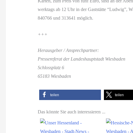
Karten, zum Preis von fünf Euro, sind an der Abe
werktags ab 12 Uhr in der Gaststätte “Ludwig”, Wag
840766 und 313641 möglich.
+++
Herausgeber / Ansprechpartner:
Pressereferat der Landeshauptstadt Wiesbaden
Schlossplatz 6
65183 Wiesbaden
teilen
teilen
Das könnte Sie auch interessieren ...