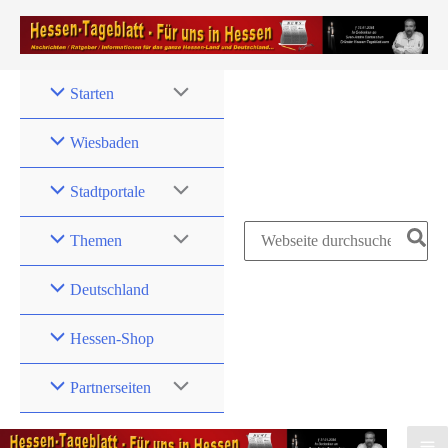
Zum
Inhalt
springen
Starten
Wiesbaden
Stadtportale
Search
Themen
for:
Deutschland
Hessen-Shop
Partnerseiten