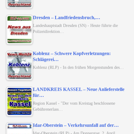
Dresden – Landfriedensbruch,…
Landeshauptstadt Dresden (SN) - Heute führte die
Polizeidirektion…
Koblenz – Schwere Kopfverletzungen:
Schlägerei…
Koblenz (RLP) - In den frühen Morgenstunden des…
LANDKREIS KASSEL – Neue Anlieferstelle
für…
Region Kassel - "Der vom Kreistag beschlossene
Gebührenerlass…
Idar-Oberstein – Verkehrsunfall auf der…
Idar-Oberstein (RLP) - Am Donnerstag, 2. April,