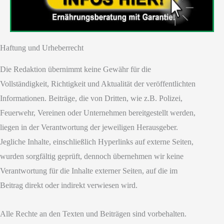
Haftung und Urheberrecht
Die Redaktion übernimmt keine Gewähr für die
Vollständigkeit, Richtigkeit und Aktualität der veröffentlichten
Informationen. Beiträge, die von Dritten, wie z.B. Polizei,
Feuerwehr, Vereinen oder Unternehmen bereitgestellt werden,
liegen in der Verantwortung der jeweiligen Herausgeber.
Jegliche Inhalte, einschließlich Hyperlinks auf externe Seiten,
wurden sorgfältig geprüft, dennoch übernehmen wir keine
Verantwortung für die Inhalte externer Seiten, auf die im
Beitrag direkt oder indirekt verwiesen wird.
Alle Rechte an den Texten und Beiträgen sind vorbehalten.