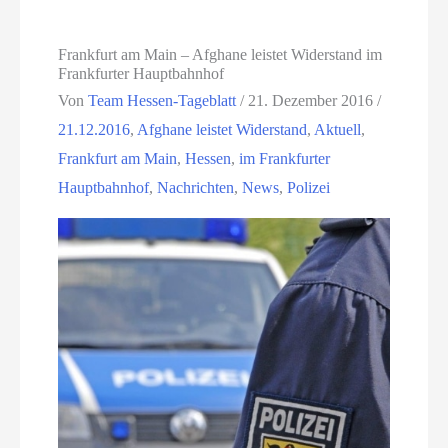
Frankfurt am Main – Afghane leistet Widerstand im
Frankfurter Hauptbahnhof
Von
Team Hessen-Tageblatt
/
21. Dezember 2016
/
21.12.2016
,
Afghane leistet Widerstand
,
Aktuell
,
Frankfurt am Main
,
Hessen
,
im Frankfurter
Hauptbahnhof
,
Nachrichten
,
News
,
Polizei