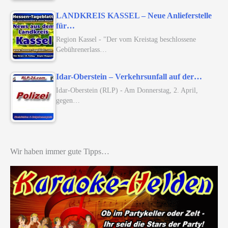
LANDKREIS KASSEL – Neue Anlieferstelle
für…
Region Kassel - "Der vom Kreistag beschlossene
Gebührenerlass…
Idar-Oberstein – Verkehrsunfall auf der…
Idar-Oberstein (RLP) - Am Donnerstag, 2. April,
gegen…
Wir haben immer gute Tipps…