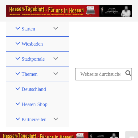
Zum
Inhalt
springen
Starten
Wiesbaden
Stadtportale
Search
Themen
for:
Deutschland
Hessen-Shop
Partnerseiten