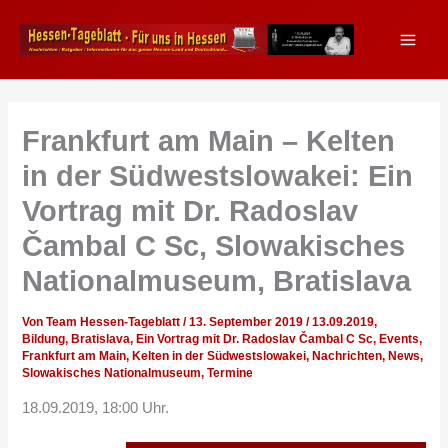
Zum
Inhalt
springen
Frankfurt am Main – Kelten
in der Südwestslowakei: Ein
Vortrag mit Dr. Radoslav
Čambal C Sc, Slowakisches
Nationalmuseum, Bratislava
Von
Team Hessen-Tageblatt
/
13. September 2019
/
13.09.2019
,
Bildung
,
Bratislava
,
Ein Vortrag mit Dr. Radoslav Čambal C Sc
,
Events
,
Frankfurt am Main
,
Kelten in der Südwestslowakei
,
Nachrichten
,
News
,
Slowakisches Nationalmuseum
,
Termine
18.09.2019, 18:00 Uhr.