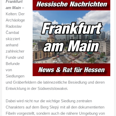
Frankfurt
am Main –
Kelten: Der
Archäologe
Radoslav
Čambal
skizziert
anhand
zahlreicher
Funde und
Befunde
von
Siedlungen
und Gräberfeldern die latènezeitliche Besiedlung und deren
Entwicklung in der Südwestslowakei.
Dabei wird nicht nur die wichtige Siedlung zentralen
Charakters auf dem Berg Slepý mit all den dokumentierten
Fibeln vorgestellt, sondern auch die nähere Umgebung von