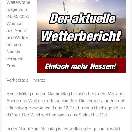
Wettervorhe
rsage vom
24.03.2018:
Wechsel
aus Sonne
und Wolken,
trocken.
Nachts
verbreitet
Frost.
Vorhersage – heute:
Heute Mittag und am Nachmittag bleibt es bei einem Mix aus
Sonne und Wolken niederschlagsfrei. Die Temperatur erreicht
Höchstwerte zwischen 8 und 12 Grad, in den Hochlagen 5 bis
8 Grad. Der Wind weht schwach aus Südost bis Ost.
In der Nacht zum Sonntag ist es wolkig oder gering bewölkt,