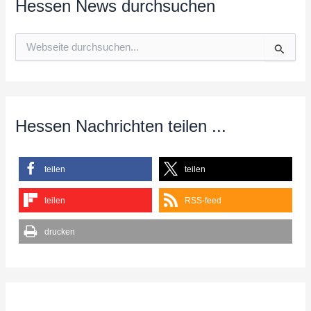
Hessen News durchsuchen
S
u
c
h
e
n
n
Hessen Nachrichten teilen ...
a
c
h
teilen
teilen
:
teilen
RSS-feed
drucken