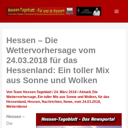
Zum
Inhalt
springen
Hessen – Die
Wettervorhersage vom
24.03.2018 für das
Hessenland: Ein toller Mix
aus Sonne und Wolken
Von
Team Hessen-Tageblatt
/
24. März 2018
/
Aktuell
,
Die
Wettervorhersage
,
Ein toller Mix aus Sonne und Wolken
,
für das
Hessenland
,
Hessen
,
Nachrichten
,
News
,
vom 24.03.2018
,
Wetterdienst
Hessen –
Die