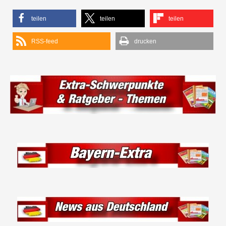
teilen
teilen
teilen
RSS-feed
drucken