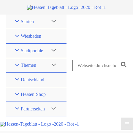
Zum
Inhalt
springen
Starten
Wiesbaden
Stadtportale
Search
Themen
for:
Deutschland
Hessen-Shop
Partnerseiten