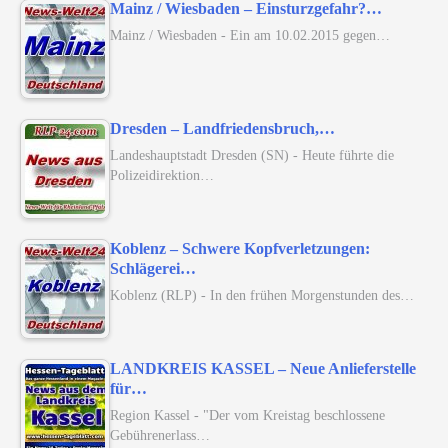
Mainz / Wiesbaden – Einsturzgefahr?…
Mainz / Wiesbaden - Ein am 10.02.2015 gegen…
Dresden – Landfriedensbruch,…
Landeshauptstadt Dresden (SN) - Heute führte die
Polizeidirektion…
Koblenz – Schwere Kopfverletzungen:
Schlägerei…
Koblenz (RLP) - In den frühen Morgenstunden des…
LANDKREIS KASSEL – Neue Anlieferstelle
für…
Region Kassel - "Der vom Kreistag beschlossene
Gebührenerlass…