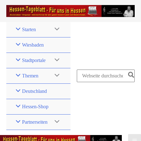
Zum
Inhalt
springen
Starten
Wiesbaden
Stadtportale
Search
Themen
for:
Deutschland
Hessen-Shop
Partnerseiten