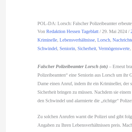
POL-DA: Lorsch: Falscher Polizeibeamter erbeutet
Von
Redaktion Hessen Tageblatt
/
29. Mai 2024
/
Kriminelle
,
Lebensverhältnisse
,
Lorsch
,
Nachricht
Schwindel
,
Seniorin
,
Sicherheit
,
Vermögenswerte
,
Falscher Polizeibeamter Lorsch (ots)
– Erneut bra
Polizeibeamten“ eine Seniorin aus Lorsch um ihr G
Dame einen Anruf, indem ihr ein Krimineller, der s
Sicherheit bringen zu müssen. Nachdem sie einem 
den Schwindel und alarmierte die „richtige“ Polizei
Zu solchen Anrufen warnt die Polizei und gibt fo
Angaben zu Ihren Lebensverhältnissen preis. Ma