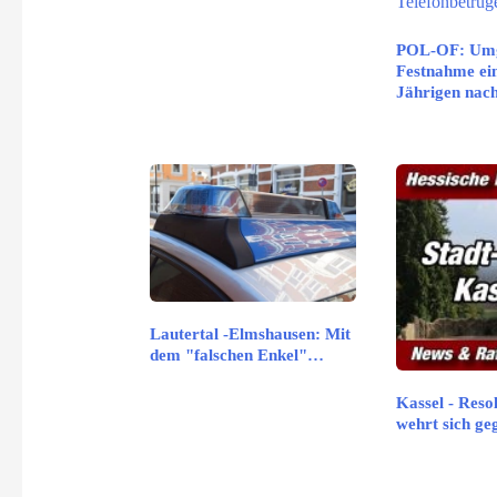
POL-OF: Um
Festnahme ein
Jährigen na
Lautertal -Elmshausen: Mit
dem "falschen Enkel"…
Kassel - Reso
wehrt sich g