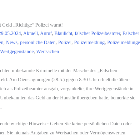
 Geld „Richtige“ Polizei warnt!
29.05.2024
,
Aktuell
,
Anruf
,
Blaulicht
,
falscher Polizeibeamter
,
Falscher
en
,
News
,
persönliche Daten
,
Polizei
,
Polizeimeldung
,
Polizeimeldung
Wertgegenstände
,
Wertsachen
chten unbekannte Kriminelle mit der Masche des „Falschen
eld. Am Dienstagmorgen (28.5.) gegen 8.30 Uhr erhielt die ältere
ich als Polizeibeamter ausgab, vorgaukelte, ihre Wertgegenstände in
Unbekannten das Geld an der Haustür übergeben hatte, bemerkte sie
.
lgende wichtige Hinweise: Geben Sie keine persönlichen Daten oder
chen Sie niemals Angaben zu Wertsachen oder Vermögenswerten.