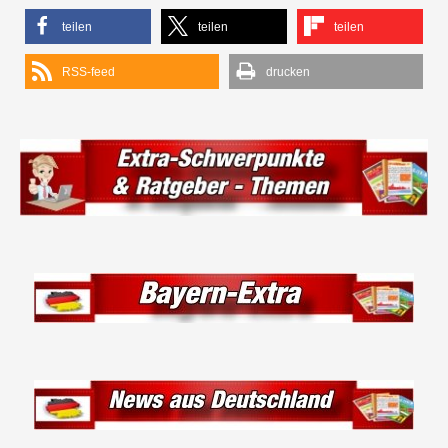
teilen
teilen
teilen
RSS-feed
drucken