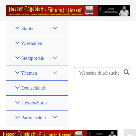
Zum
Inhalt
springen
Starten
Wiesbaden
Stadtportale
Search
Themen
for:
Deutschland
Hessen-Shop
Partnerseiten