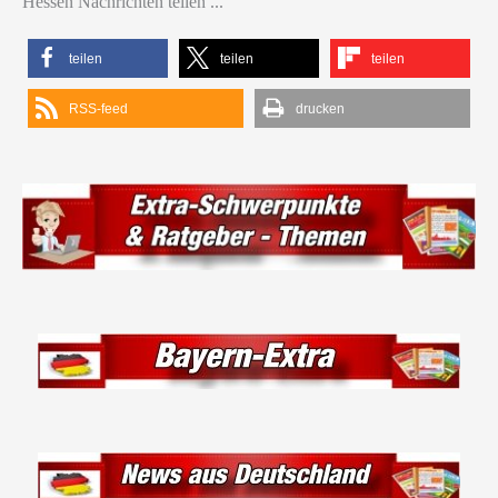
Hessen Nachrichten teilen ...
teilen
teilen
teilen
RSS-feed
drucken