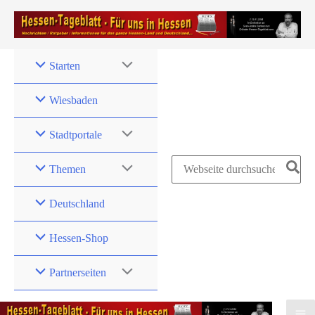
Zum
Inhalt
springen
Starten
Wiesbaden
Stadtportale
Search
Themen
for:
Deutschland
Hessen-Shop
Partnerseiten