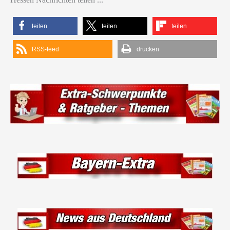
teilen
teilen
teilen
RSS-feed
drucken