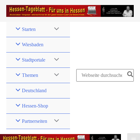
Zum
Inhalt
springen
Starten
Wiesbaden
Stadtportale
Search
Themen
for:
Deutschland
Hessen-Shop
Partnerseiten