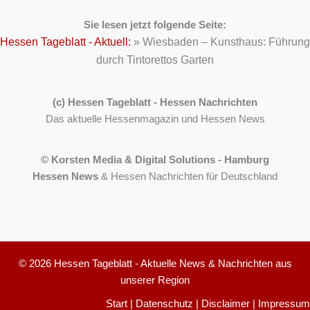
Sie lesen jetzt folgende Seite:
Hessen Tageblatt - Aktuell:
»
Wiesbaden – Kunsthaus: Führung
durch Tintorettos Garten
(c) Hessen Tageblatt - Hessen Nachrichten
Das aktuelle Hessenmagazin und Hessen News
© Korsten Media & Digital Solutions - Hamburg
Hessen News
& Hessen Nachrichten für Deutschland
© 2026 Hessen Tageblatt - Aktuelle News & Nachrichten aus
unserer Region
Start
|
Datenschutz
|
Disclaimer
|
Impressum