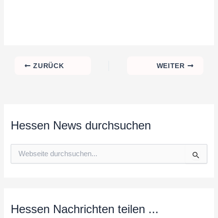
ZURÜCK
WEITER
Hessen News durchsuchen
S
u
c
h
e
n
n
Hessen Nachrichten teilen ...
a