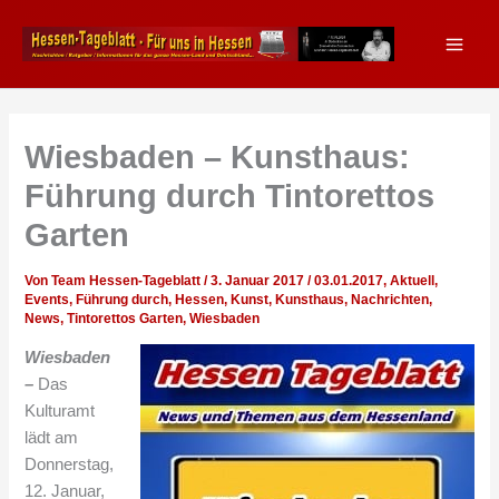
Zum
Inhalt
springen
Wiesbaden – Kunsthaus:
Führung durch Tintorettos
Garten
Von
Team Hessen-Tageblatt
/
3. Januar 2017
/
03.01.2017
,
Aktuell
,
Events
,
Führung durch
,
Hessen
,
Kunst
,
Kunsthaus
,
Nachrichten
,
News
,
Tintorettos Garten
,
Wiesbaden
Wiesbaden
–
Das
Kulturamt
lädt am
Donnerstag,
12. Januar,