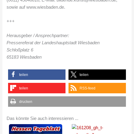
(0611) 45046810, E-Mail: bildende.kunst@wiesbaden.de,
sowie auf www.wiesbaden.de.
+++
Herausgeber / Ansprechpartner:
Pressereferat der Landeshauptstadt Wiesbaden
Schloßplatz 6
65183 Wiesbaden
teilen
teilen
teilen
RSS-feed
drucken
Das könnte Sie auch interessieren ...