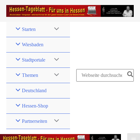
Zum
Inhalt
springen
Starten
Wiesbaden
Stadtportale
Search
Themen
for:
Deutschland
Hessen-Shop
Partnerseiten