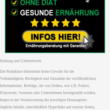
Haftung und Urheberrecht
Die Redaktion übernimmt keine Gewähr für die
Vollständigkeit, Richtigkeit und Aktualität der veröffentlichten
Informationen. Beiträge, die von Dritten, wie z.B. Polizei,
Feuerwehr, Vereinen oder Unternehmen bereitgestellt werden,
liegen in der Verantwortung der jeweiligen Herausgeber.
Jegliche Inhalte, einschließlich Hyperlinks auf externe Seiten,