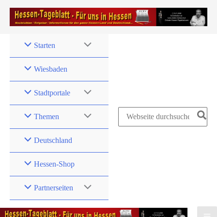
Zum
Inhalt
springen
Starten
Wiesbaden
Stadtportale
Search
Themen
for:
Deutschland
Hessen-Shop
Partnerseiten