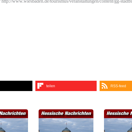
r http://www.wiesbaden.de/tourismus/veranstaltungen/content/gg-stadtf
teilen
RSS-feed