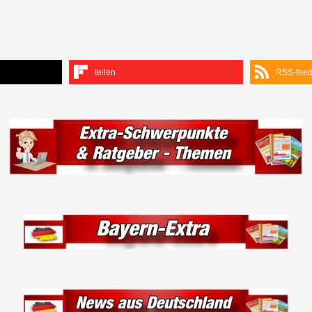
teilen
RSS-fee