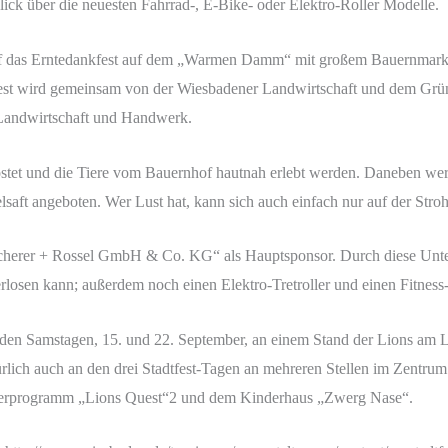
lick über die neuesten Fahrrad-, E-Bike- oder Elektro-Roller Modelle.
auf das Erntedankfest auf dem „Warmen Damm“ mit großem Bauernmarkt
 Fest wird gemeinsam von der Wiesbadener Landwirtschaft und dem Grü
 Landwirtschaft und Handwerk.
ostet und die Tiere vom Bauernhof hautnah erlebt werden. Daneben w
lsaft angeboten. Wer Lust hat, kann sich auch einfach nur auf der Str
Scherer + Rossel GmbH & Co. KG“ als Hauptsponsor. Durch diese Unter
rlosen kann; außerdem noch einen Elektro-Tretroller und einen Fitnes
den Samstagen, 15. und 22. September, an einem Stand der Lions am
ürlich auch an den drei Stadtfest-Tagen an mehreren Stellen im Zentru
derprogramm „Lions Quest“2 und dem Kinderhaus „Zwerg Nase“.