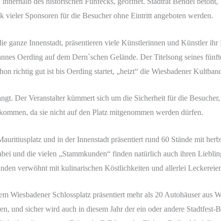
 innerhalb des historischen Fünfecks, geöffnet. Stadtrat Bendel betont,
 vieler Sponsoren für die Besucher ohne Eintritt angeboten werden.
ie ganze Innenstadt, präsentieren viele Künstlerinnen und Künstler ihr 
annes Oerding auf dem Dern`schen Gelände. Der Titelsong seines fünfte
n richtig gut ist bis Oerding startet, „heizt“ die Wiesbadener Kultban
ngt. Der Veranstalter kümmert sich um die Sicherheit für die Besucher,
kommen, da sie nicht auf den Platz mitgenommen werden dürfen.
ritiusplatz und in der Innenstadt präsentiert rund 60 Stände mit her
ei und die vielen „Stammkunden“ finden natürlich auch ihren Lieblin
änden verwöhnt mit kulinarischen Köstlichkeiten und allerlei Leckereie
m Wiesbadener Schlossplatz präsentiert mehr als 20 Autohäuser aus 
n, und sicher wird auch in diesem Jahr der ein oder andere Stadtfest-