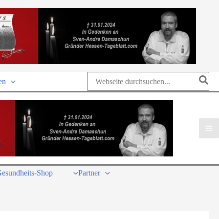
Search
en
for:
esundheits-Shop
Partner