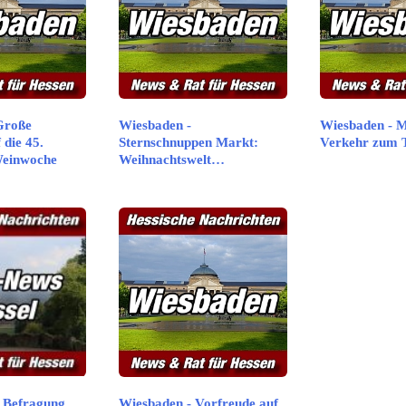
Große
Wiesbaden -
Wiesbaden - 
 die 45.
Sternschnuppen Markt:
Verkehr zum 
Weinwoche
Weihnachtswelt…
- Befragung
Wiesbaden - Vorfreude auf