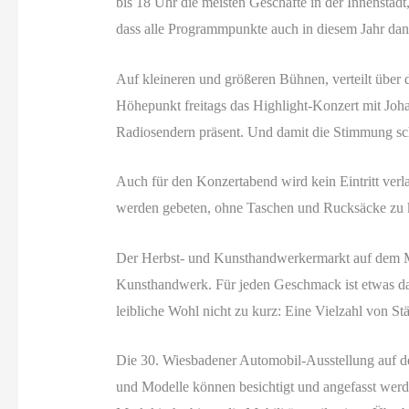
bis 18 Uhr die meisten Geschäfte in der Innenstadt,
dass alle Programmpunkte auch in diesem Jahr dank
Auf kleineren und größeren Bühnen, verteilt über d
Höhepunkt freitags das Highlight-Konzert mit Joh
Radiosendern präsent. Und damit die Stimmung scho
Auch für den Konzertabend wird kein Eintritt verla
werden gebeten, ohne Taschen und Rucksäcke zu 
Der Herbst- und Kunsthandwerkermarkt auf dem Mau
Kunsthandwerk. Für jeden Geschmack ist etwas dab
leibliche Wohl nicht zu kurz: Eine Vielzahl von St
Die 30. Wiesbadener Automobil-Ausstellung auf de
und Modelle können besichtigt und angefasst werde