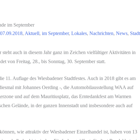
ende im September
07.09.2018
,
Aktuell
,
im September
,
Lokales
,
Nachrichten
,
News
,
Stad
teht auch in diesem Jahr ganz im Zeichen vielfältiger Aktivitäten in
et von Freitag, 28., bis Sonntag, 30. September statt.
die 11. Auflage des Wiesbadener Stadtfestes. Auch in 2018 gibt es am
 diesmal mit Johannes Oerding -, die Automobilausstellung WAA auf
gerzone und auf dem Mauritiusplatz, das Erntedankfest am Warmen
hen Gelände, in der ganzen Innenstadt und insbesondere auch auf
önnen, wie attraktiv der Wiesbadener Einzelhandel ist, haben von 13