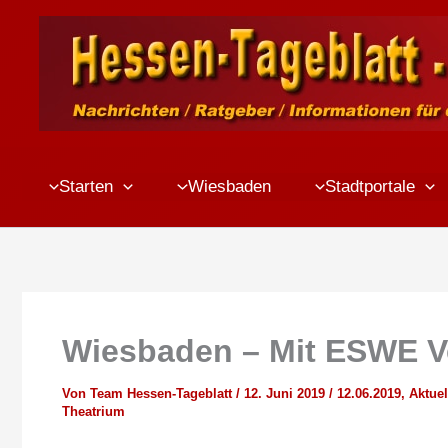
Zum
Inhalt
springen
Starten
Wiesbaden
Stadtportale
Wiesbaden – Mit ESWE V
Von
Team Hessen-Tageblatt
/
12. Juni 2019
/
12.06.2019
,
Aktuel
Theatrium