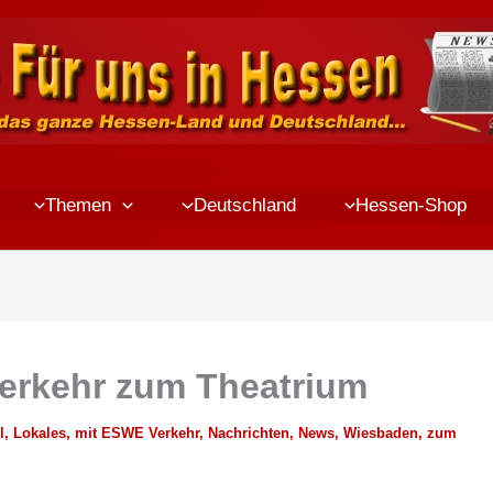
Themen
Deutschland
Hessen-Shop
erkehr zum Theatrium
l
,
Lokales
,
mit ESWE Verkehr
,
Nachrichten
,
News
,
Wiesbaden
,
zum