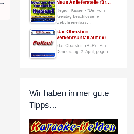
Neue Anlieferstelle für…
R
Region Kassel - "Der vom
 Sitzung des Klimaschutzbeirates am 13. Juni
Kreistag beschlossene
Gebührenerlass…
Idar-Oberstein –
Verkehrsunfall auf der…
Idar-Oberstein (RLP) - Am
Donnerstag, 2. April, gegen…
Wir haben immer gute
Tipps…