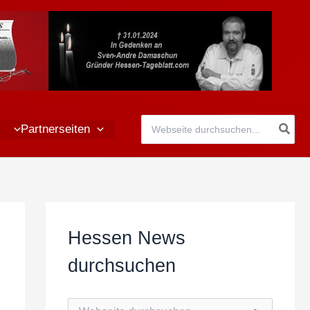
Search
Partnerseiten
for:
Hessen News
durchsuchen
S