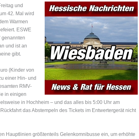
reitag und
Zum 42. Mal wird
d dem Warmen
efeiert. ESWE
“ genannten
an und ist an
eine gibt.
Euro (Kinder von
zu einer Hin- und
m gesamten RMV-
e in einigen
elsweise in Hochheim – und das alles bis 5:00 Uhr am
r Rückfahrt das Abstempeln des Tickets im Entwertergerät nicht
en Hauptlinien größtenteils Gelenkomnibusse ein, um erhöhte