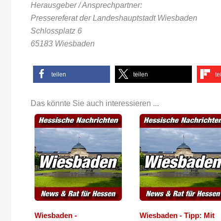
Herausgeber / Ansprechpartner:
Pressereferat der Landeshauptstadt Wiesbaden
Schlossplatz 6
65183 Wiesbaden
teilen
teilen
te
Das könnte Sie auch interessieren ...
Wiesbaden -
Wiesbaden - Tipp: Mit