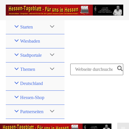
Zum
Inhalt
springen
Starten
Wiesbaden
Stadtportale
Search
Themen
for:
Deutschland
Hessen-Shop
Partnerseiten