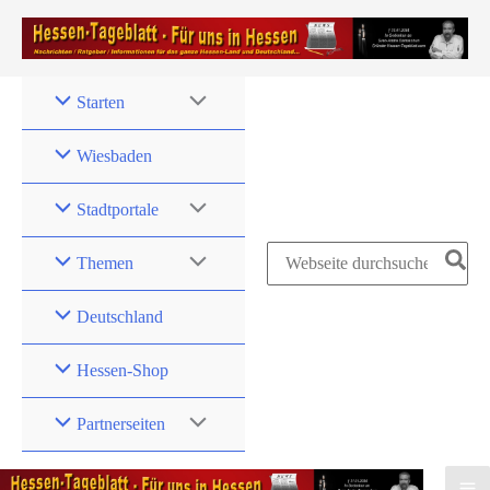
Zum
Inhalt
springen
Starten
Wiesbaden
Stadtportale
Search
Themen
for:
Deutschland
Hessen-Shop
Partnerseiten