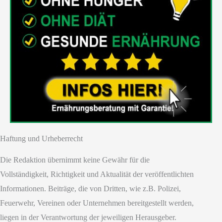
Haftung und Urheberrecht
Die Redaktion übernimmt keine Gewähr für die
Vollständigkeit, Richtigkeit und Aktualität der veröffentlichten
Informationen. Beiträge, die von Dritten, wie z.B. Polizei,
Feuerwehr, Vereinen oder Unternehmen bereitgestellt werden,
liegen in der Verantwortung der jeweiligen Herausgeber.