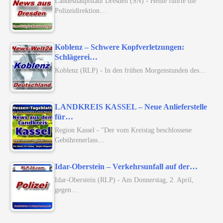
Landeshauptstadt Dresden (SN) - Heute führte die
Polizeidirektion…
Koblenz – Schwere Kopfverletzungen:
Schlägerei…
Koblenz (RLP) - In den frühen Morgenstunden des…
LANDKREIS KASSEL – Neue Anlieferstelle
für…
Region Kassel - "Der vom Kreistag beschlossene
Gebührenerlass…
Idar-Oberstein – Verkehrsunfall auf der…
Idar-Oberstein (RLP) - Am Donnerstag, 2. April,
gegen…