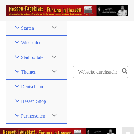
Zum
Inhalt
springen
Starten
Wiesbaden
Stadtportale
Search
Themen
for:
Deutschland
Hessen-Shop
Partnerseiten