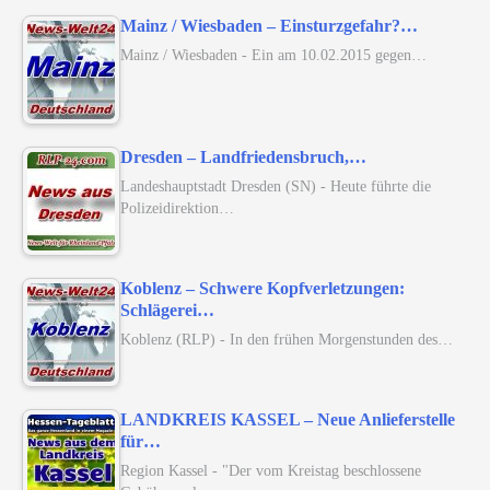
Mainz / Wiesbaden – Einsturzgefahr?…
Mainz / Wiesbaden - Ein am 10.02.2015 gegen…
Dresden – Landfriedensbruch,…
Landeshauptstadt Dresden (SN) - Heute führte die
Polizeidirektion…
Koblenz – Schwere Kopfverletzungen:
Schlägerei…
Koblenz (RLP) - In den frühen Morgenstunden des…
LANDKREIS KASSEL – Neue Anlieferstelle
für…
Region Kassel - "Der vom Kreistag beschlossene