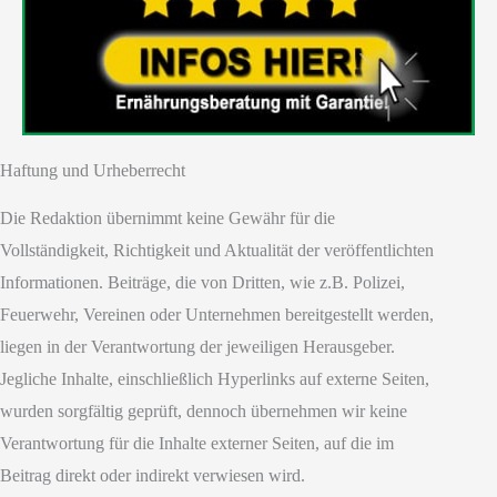
Haftung und Urheberrecht
Die Redaktion übernimmt keine Gewähr für die
Vollständigkeit, Richtigkeit und Aktualität der veröffentlichten
Informationen. Beiträge, die von Dritten, wie z.B. Polizei,
Feuerwehr, Vereinen oder Unternehmen bereitgestellt werden,
liegen in der Verantwortung der jeweiligen Herausgeber.
Jegliche Inhalte, einschließlich Hyperlinks auf externe Seiten,
wurden sorgfältig geprüft, dennoch übernehmen wir keine
Verantwortung für die Inhalte externer Seiten, auf die im
Beitrag direkt oder indirekt verwiesen wird.