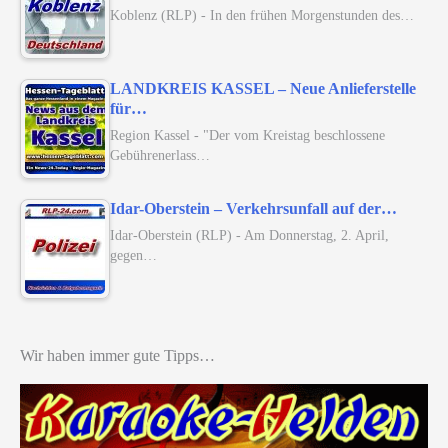
Koblenz (RLP) - In den frühen Morgenstunden des…
LANDKREIS KASSEL – Neue Anlieferstelle
für…
Region Kassel - "Der vom Kreistag beschlossene
Gebührenerlass…
Idar-Oberstein – Verkehrsunfall auf der…
Idar-Oberstein (RLP) - Am Donnerstag, 2. April,
gegen…
Wir haben immer gute Tipps…