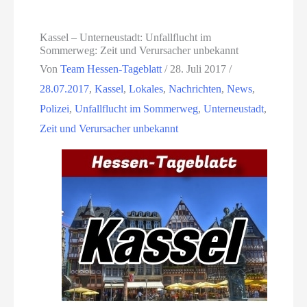
Kassel – Unterneustadt: Unfallflucht im
Sommerweg: Zeit und Verursacher unbekannt
Von
Team Hessen-Tageblatt
/
28. Juli 2017
/
28.07.2017
,
Kassel
,
Lokales
,
Nachrichten
,
News
,
Polizei
,
Unfallflucht im Sommerweg
,
Unterneustadt
,
Zeit und Verursacher unbekannt