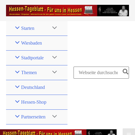
Zum
Inhalt
springen
Starten
Wiesbaden
Stadtportale
Search
Themen
for:
Deutschland
Hessen-Shop
Partnerseiten