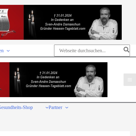
Search
en
for:
esundheits-Shop
Partner