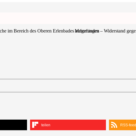
e im Bereich des Oberen Erlenbades aufgefunden
Memmingen – Widerstand gegen 
teilen
RSS-fee