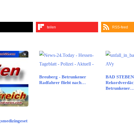
teilen
RSS-feed
Breuberg - Betrunkener
BAD STEBEN
Radfahrer flieht nach…
Rekordverdäch
Betrunkener
gsmedizingeset