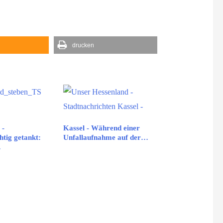
drucken
 -
Kassel - Während einer
tig getankt:
Unfallaufnahme auf der…
…