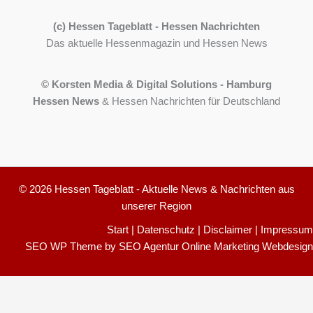
(c) Hessen Tageblatt - Hessen Nachrichten
Das aktuelle Hessenmagazin und Hessen News
© Korsten Media & Digital Solutions - Hamburg
Hessen News
& Hessen Nachrichten für Deutschland
© 2026 Hessen Tageblatt - Aktuelle News & Nachrichten aus
unserer Region
Start
|
Datenschutz
|
Disclaimer
|
Impressum
SEO WP Theme
by
SEO Agentur Online Marketing Webdesign
Cookie-Einstellungen
150
Bewertungen auf ProvenExpert.com