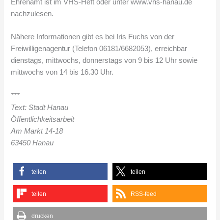
Ehrenamt ist im VHS-Heft oder unter www.vhs-hanau.de
nachzulesen.
Nähere Informationen gibt es bei Iris Fuchs von der
Freiwilligenagentur (Telefon 06181/6682053), erreichbar
dienstags, mittwochs, donnerstags von 9 bis 12 Uhr sowie
mittwochs von 14 bis 16.30 Uhr.
***
Text: Stadt Hanau
Öffentlichkeitsarbeit
Am Markt 14-18
63450 Hanau
teilen
teilen
teilen
RSS-feed
drucken