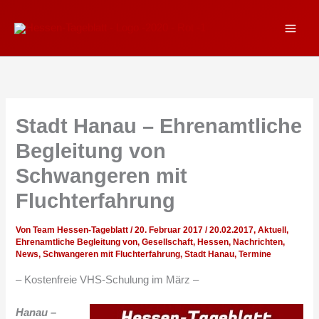
Zum
Inhalt
springen
Stadt Hanau – Ehrenamtliche
Begleitung von
Schwangeren mit
Fluchterfahrung
Von
Team Hessen-Tageblatt
/
20. Februar 2017
/
20.02.2017
,
Aktuell
,
Ehrenamtliche Begleitung von
,
Gesellschaft
,
Hessen
,
Nachrichten
,
News
,
Schwangeren mit Fluchterfahrung
,
Stadt Hanau
,
Termine
– Kostenfreie VHS-Schulung im März –
Hanau –