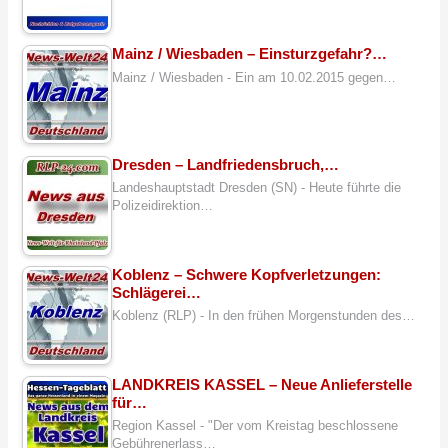
Mainz / Wiesbaden – Einsturzgefahr?…
Mainz / Wiesbaden - Ein am 10.02.2015 gegen…
Dresden – Landfriedensbruch,…
Landeshauptstadt Dresden (SN) - Heute führte die
Polizeidirektion…
Koblenz – Schwere Kopfverletzungen:
Schlägerei…
Koblenz (RLP) - In den frühen Morgenstunden des…
LANDKREIS KASSEL – Neue Anlieferstelle
für…
Region Kassel - "Der vom Kreistag beschlossene
Gebührenerlass…