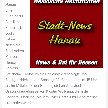
Hanau –
Eine
Führung für
Familien mit
Kindern ab
sechs
Jahren
bieten die
Städtischen
Museen
Hanau im
Schloss
Steinheim – Museum für Regionale Archäologie und
Stadtgeschichte – am Sonntag, 23. September, um 15 Uhr
an. Im Mittelpunkt der Führung stehen die aktuellen
Grabungsergebnisse von Kloster Wolfgang, die in der
Sonderausstellung „Mauern voller Rätsel und Geheimnisse“
präsentiert werden.