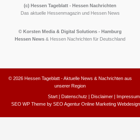
(c) Hessen Tageblatt - Hessen Nachrichten
Das aktuelle Hessenmagazin und Hessen News
© Korsten Media & Digital Solutions - Hamburg
Hessen News
& Hessen Nachrichten für Deutschland
© 2026 Hessen Tageblatt - Aktuelle News & Nachrichten aus
unserer Region
Start
|
Datenschutz
|
Disclaimer
|
Impressum
SEO WP Theme
by
SEO Agentur Online Marketing Webdesign
Cookie-Einstellungen
150
Bewertungen auf ProvenExpert.com