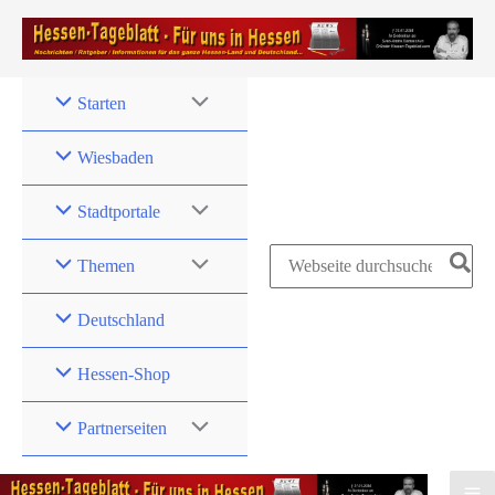
Zum
Inhalt
springen
Starten
Wiesbaden
Stadtportale
Search
Themen
for:
Deutschland
Hessen-Shop
Partnerseiten