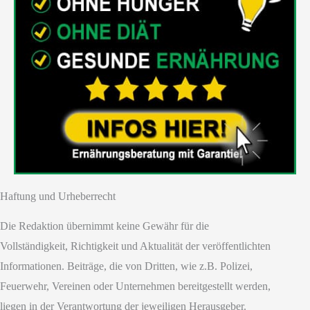
Haftung und Urheberrecht
Die Redaktion übernimmt keine Gewähr für die
Vollständigkeit, Richtigkeit und Aktualität der veröffentlichten
Informationen. Beiträge, die von Dritten, wie z.B. Polizei,
Feuerwehr, Vereinen oder Unternehmen bereitgestellt werden,
liegen in der Verantwortung der jeweiligen Herausgeber.