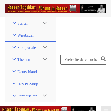
Zum
Inhalt
springen
Starten
Wiesbaden
Stadtportale
Search
Themen
for:
Deutschland
Hessen-Shop
Partnerseiten