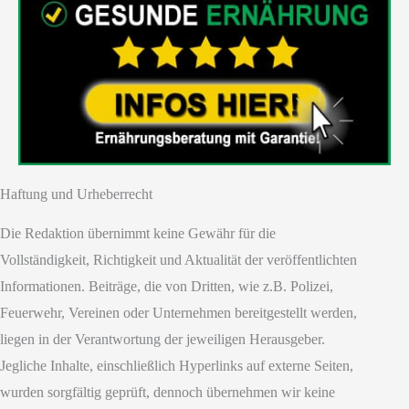
Haftung und Urheberrecht
Die Redaktion übernimmt keine Gewähr für die
Vollständigkeit, Richtigkeit und Aktualität der veröffentlichten
Informationen. Beiträge, die von Dritten, wie z.B. Polizei,
Feuerwehr, Vereinen oder Unternehmen bereitgestellt werden,
liegen in der Verantwortung der jeweiligen Herausgeber.
Jegliche Inhalte, einschließlich Hyperlinks auf externe Seiten,
wurden sorgfältig geprüft, dennoch übernehmen wir keine