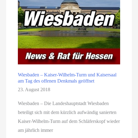
Wiesbaden – Kaiser-Wilhelm-Turm und Kaisersaal
am Tag des offenen Denkmals geöffnet
23. August 2018
Wiesbaden – Die Landeshauptstadt Wiesbaden
beteiligt sich mit dem kürzlich aufwändig sanierten
Kaiser-Wilhelm-Turm auf dem Schläferskopf wieder
am jährlich immer