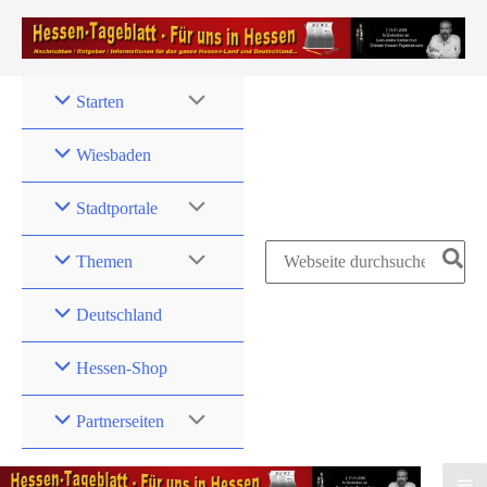
Zum
Inhalt
springen
Starten
Wiesbaden
Stadtportale
Search
Themen
for:
Deutschland
Hessen-Shop
Partnerseiten