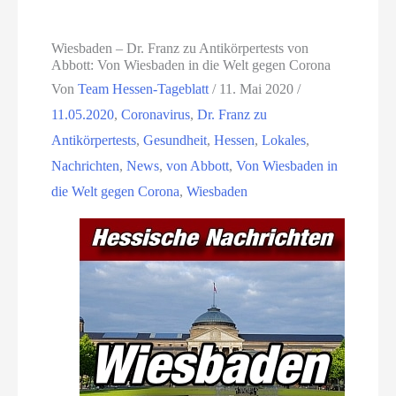
Wiesbaden – Dr. Franz zu Antikörpertests von
Abbott: Von Wiesbaden in die Welt gegen Corona
Von
Team Hessen-Tageblatt
/
11. Mai 2020
/
11.05.2020
,
Coronavirus
,
Dr. Franz zu
Antikörpertests
,
Gesundheit
,
Hessen
,
Lokales
,
Nachrichten
,
News
,
von Abbott
,
Von Wiesbaden in
die Welt gegen Corona
,
Wiesbaden