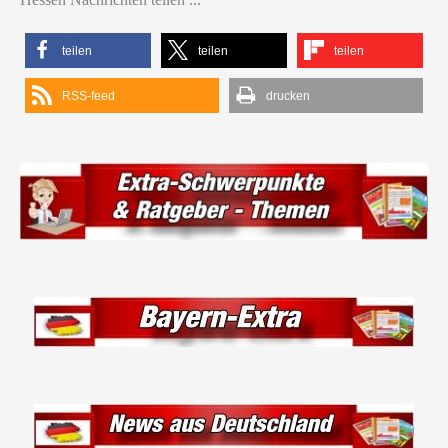
teilen
teilen
teilen
RSS-feed
drucken