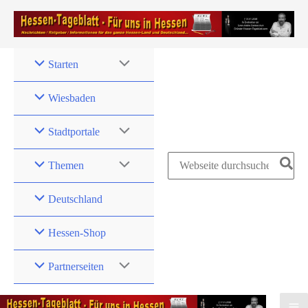
Zum
Inhalt
springen
Starten
Wiesbaden
Stadtportale
Search
Themen
for:
Deutschland
Hessen-Shop
Partnerseiten