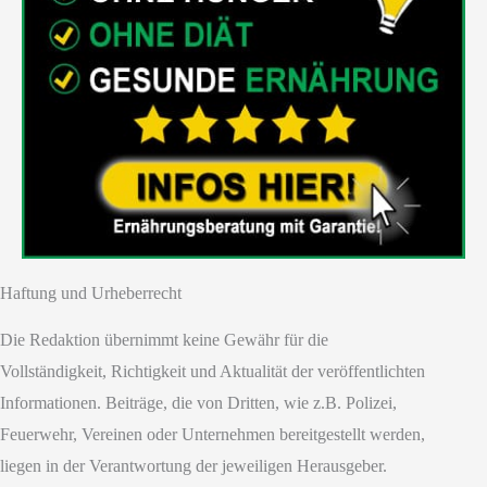
Haftung und Urheberrecht
Die Redaktion übernimmt keine Gewähr für die
Vollständigkeit, Richtigkeit und Aktualität der veröffentlichten
Informationen. Beiträge, die von Dritten, wie z.B. Polizei,
Feuerwehr, Vereinen oder Unternehmen bereitgestellt werden,
liegen in der Verantwortung der jeweiligen Herausgeber.