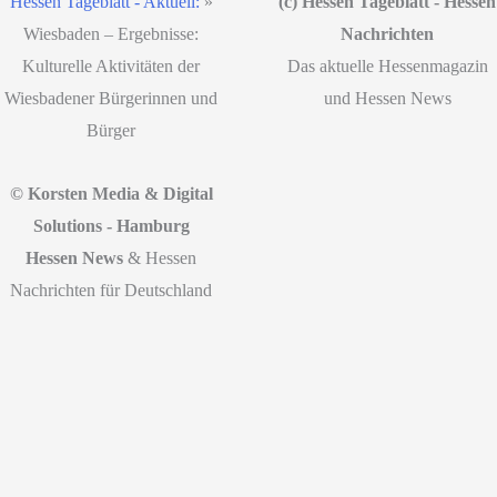
Hessen Tageblatt - Aktuell:
»
(c) Hessen Tageblatt - Hessen
Wiesbaden – Ergebnisse:
Nachrichten
Kulturelle Aktivitäten der
Das aktuelle Hessenmagazin
Wiesbadener Bürgerinnen und
und Hessen News
Bürger
© Korsten Media & Digital
Solutions - Hamburg
Hessen News
& Hessen
Nachrichten für Deutschland
Start
|
Datenschutz
|
Disclaimer
|
Impressum
© 2026 Hessen Tageblatt -
SEO WP Theme
by
SEO