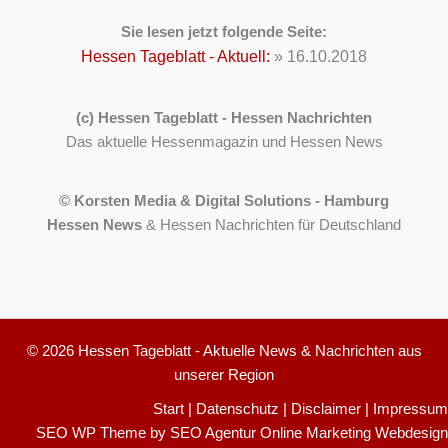
Sie lesen jetzt folgende Seite:
Hessen Tageblatt - Aktuell:
»
16.10.2018
(c) Hessen Tageblatt - Hessen Nachrichten
Das aktuelle Hessenmagazin und Hessen News
© Korsten Media & Digital Solutions - Hamburg
Hessen News
& Hessen Nachrichten für Deutschland
© 2026 Hessen Tageblatt - Aktuelle News & Nachrichten aus
unserer Region
Start
|
Datenschutz
|
Disclaimer
|
Impressum
SEO WP Theme
by
SEO Agentur Online Marketing Webdesign