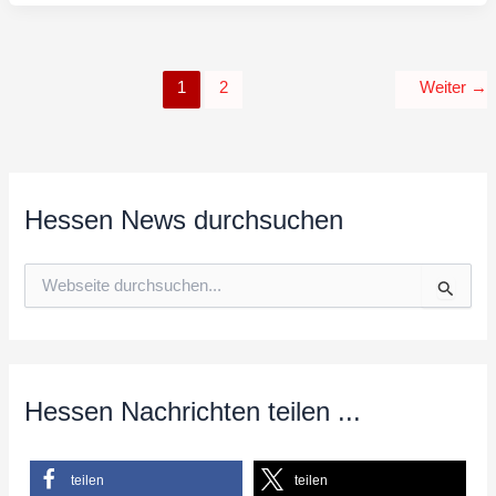
1
2
Weiter
→
Hessen News durchsuchen
S
u
c
h
e
n
n
Hessen Nachrichten teilen ...
a
c
h
teilen
teilen
: