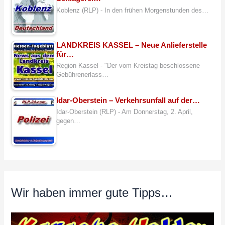
Koblenz (RLP) - In den frühen Morgenstunden des…
LANDKREIS KASSEL – Neue Anlieferstelle
für…
Region Kassel - "Der vom Kreistag beschlossene
Gebührenerlass…
Idar-Oberstein – Verkehrsunfall auf der…
Idar-Oberstein (RLP) - Am Donnerstag, 2. April,
gegen…
Wir haben immer gute Tipps…