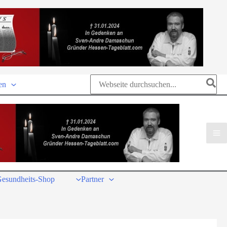
Search
en
for:
esundheits-Shop
Partner