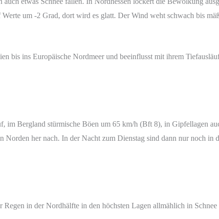
nn auch etwas Schnee fallen. In Nordhessen lockert die Bewölkung aus
 Werte um -2 Grad, dort wird es glatt. Der Wind weht schwach bis mäß
ien bis ins Europäische Nordmeer und beeinflusst mit ihrem Tiefauslä
auf, im Bergland stürmische Böen um 65 km/h (Bft 8), in Gipfellagen a
n Norden her nach. In der Nacht zum Dienstag sind dann nur noch in d
Regen in der Nordhälfte in den höchsten Lagen allmählich in Schnee 