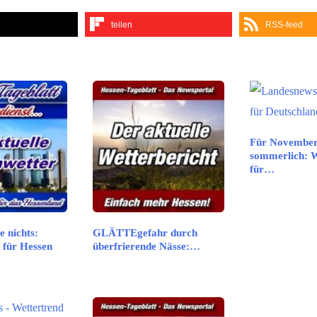
teilen
RSS-feed
Für November 
sommerlich: W
für…
e nichts:
GLÄTTEgefahr durch
 für Hessen
überfrierende Nässe:…