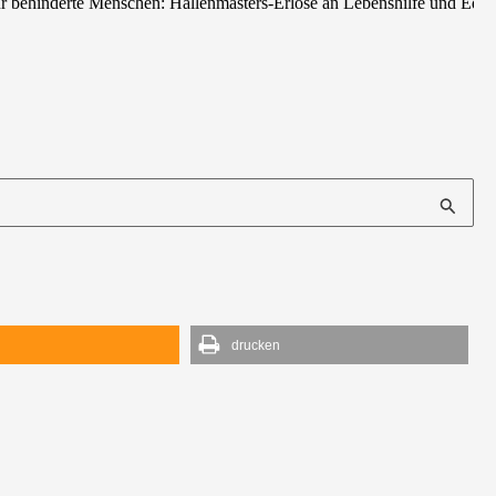
ür behinderte Menschen: Hallenmasters-Erlöse an Lebenshilfe und Edi-
d
drucken