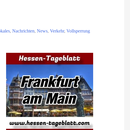
kales
,
Nachrichten
,
News
,
Verkehr
,
Vollsperrung