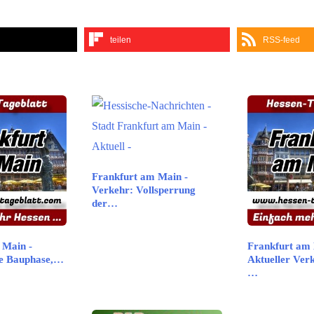
teilen
RSS-feed
Frankfurt am Main -
Verkehr: Vollsperrung
der…
 Main -
Frankfurt am 
e Bauphase,…
Aktueller Ver
…