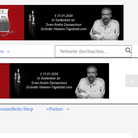
Search
en
for:
esundheits-Shop
Partner