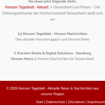
Sie lesen jetzt folgende Seite:
Hessen Tageblatt - Aktuell:
»
Geisenheim am Rhein – Die
Ordnungsbehörde der Hochschulstadt Geisenheim stellt sich
vor
(c) Hessen Tageblatt - Hessen Nachrichten
Das aktuelle Hessenmagazin und Hessen News
© Korsten Media & Digital Solutions - Hamburg
Hessen News
& Hessen Nachrichten für Deutschland
© 2026 Hessen Tageblatt - Aktuelle News & Nachrichten aus
unserer Region
Start
|
Datenschutz
|
Disclaimer
|
Impressum