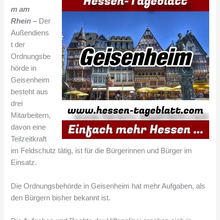
m am
Rhein –
Der
Außendiens
t der
Ordnungsbe
hörde in
Geisenheim
besteht aus
drei
Mitarbeitern,
davon eine
Teilzeitkraft
im Feldschutz tätig, ist für die Bürgerinnen und Bürger im
Einsatz.
Die Ordnungsbehörde in Geisenheim hat mehr Aufgaben, als
den Bürgern bisher bekannt ist.