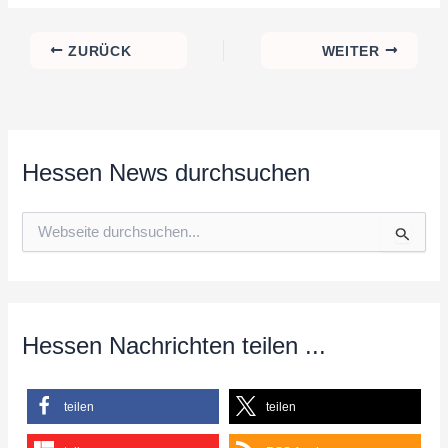
ZURÜCK
WEITER
Hessen News durchsuchen
S
u
c
h
e
n
n
Hessen Nachrichten teilen ...
a
c
h
teilen
teilen
: