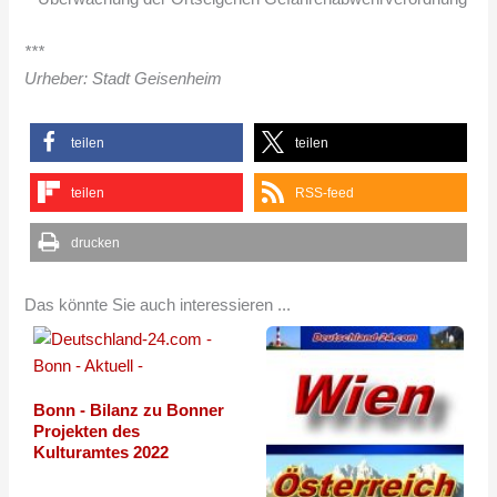
***
Urheber: Stadt Geisenheim
teilen
teilen
teilen
RSS-feed
drucken
Das könnte Sie auch interessieren ...
Bonn - Bilanz zu Bonner
Projekten des
Kulturamtes 2022