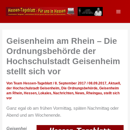
Zum
Inhalt
springen
Geisenheim am Rhein – Die
Ordnungsbehörde der
Hochschulstadt Geisenheim
stellt sich vor
Von
Team Hessen-Tageblatt
/
8. September 2017
/
08.09.2017
,
Aktuell
,
der Hochschulstadt Geisenheim
,
Die Ordnungsbehörde
,
Geisenheim
am Rhein
,
Hessen
,
Lokales
,
Nachrichten
,
News
,
Rheingau
,
stellt sich
vor
Ganz egal ob am frühen Vormittag, späten Nachmittag oder
Abend und am Wochenende.
Geisenhei