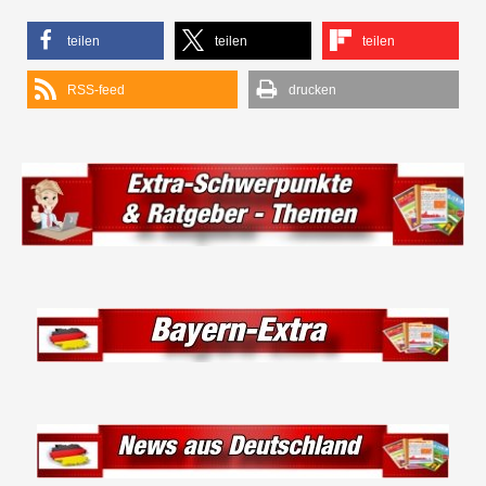
teilen
teilen
teilen
RSS-feed
drucken