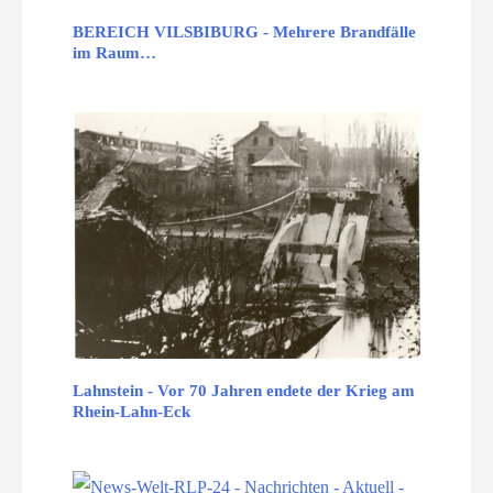
BEREICH VILSBIBURG - Mehrere Brandfälle
im Raum…
Lahnstein - Vor 70 Jahren endete der Krieg am
Rhein-Lahn-Eck