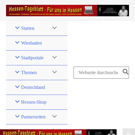
Zum
Inhalt
springen
Starten
Wiesbaden
Stadtportale
Search
Themen
for:
Deutschland
Hessen-Shop
Partnerseiten